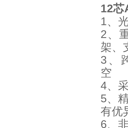
12芯
1、
2、
架、
3、
4、
5、
有优
6、