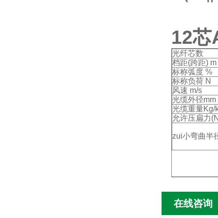
12芯
光纤芯数
档距(跨距) m
标称弧度 %
标称负荷 N
风速 m/s
光缆外径mm
光缆重量Kg/
允许压扁力(N/
zui小弯曲半
在线咨询