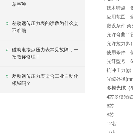
意事项
技术特点：低
应用范围：适
差动远传压力表的读数为什么会
敷设条件:架
不准确
允许弯曲半径
允许拉力(N)
磁助电接点压力表常见故障，一
使用条件：使用
招教你修理！
光纤型号：62.
抗冲击力(g)：
差动远传压力表适合工业自动化
光缆外径(mm)
领域吗？
多模光缆（
4
芯多模光缆
6
芯
8
芯
12
芯
16
芯