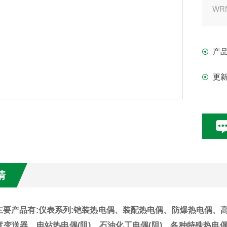
WR
电
偶
产
更
情
主要产品有:仪表系列:铠装热电偶、装配热电偶、防爆热电偶、
度变送器、电站热电偶(阻)、石油化工电偶(阻)、各种特殊热电