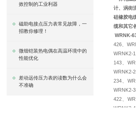
效控制的工业利器
计、涡街
硅橡胶电
磁助电接点压力表常见故障，一
缆和其它
招教你修理！
WRNK-
426、WR
微细铠装热电偶在高温环境中的
WRNK2-
性能优化
143、WR
WRNK2-
差动远传压力表的读数为什么会
234、WR
不准确
WRNK2-
422、WR
WRNK2-
542、WR
WRNK2-
630、WR