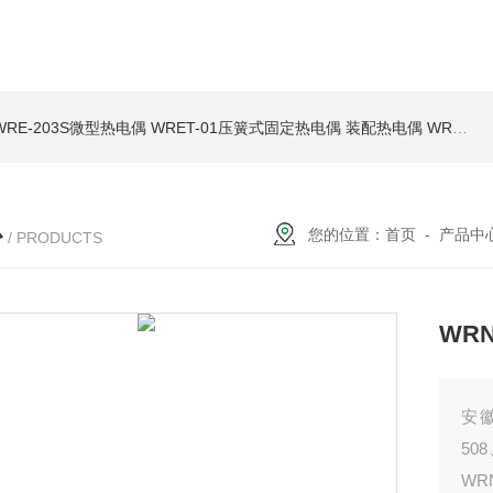
WRE-203S微型热电偶
WRET-01压簧式固定热电偶
装配热电偶
WRP高温贵金属铂铑热电偶
心
您的位置：
首页
-
产品中
/ PRODUCTS
WR
安徽
50
WR