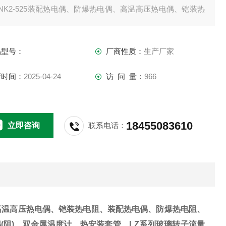
NK2-525装配热电偶、防爆热电偶、高温高压热电偶、铠装热
阻、装配热电偶、防爆热电阻、一体化温度变送器、电站热电
（阻）
品型号：
厂商性质：
生产厂家
新时间：
2025-04-24
访 问 量：
966
18455083610
立即咨询
联系电话：
高温高压热电偶、铠装热电阻、装配热电偶、防爆热电阻、
偶(阻)、双金属温度计、热安装套管、LZ系列玻璃转子流量