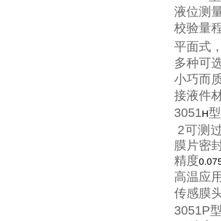
液位测
校验量
平面式
多种可
小巧而
接液件
3051
型
H
2
可测
膜片密
精度
0.07
高温应
传感膜
3051P