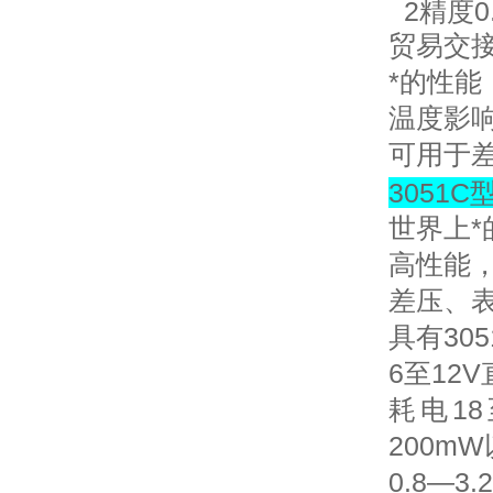
2
精度
0
贸易交
*的性
温度影
可用于
3051C
世界上
高性能
差压、
具有
305
6
至
12V
耗电
18
200mW
0.8
—
3.