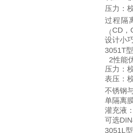
压力：
过程隔
CD
，
（
设计小
3051T
2
性能
压力：
表压：
不锈钢
单隔离
灌充液
可选
DIN
3051L
型