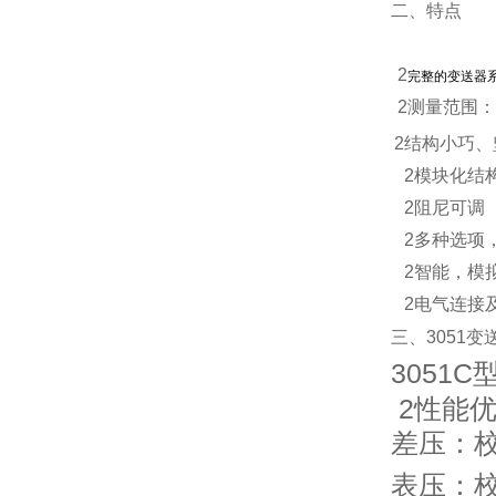
二、特点
2
完整的变送器
2
测量范围：
2
结构小巧、
2
模块化结
2
阻尼可调
2
多种选项
2
智能，模
2
电气连接
三、
3051
3051C
2
性能
差压：
表压：