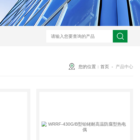
WRN-530直角弯头热电偶
WRNK-231D炉管刀刃热电
您的位置：
首页
-
产品中心