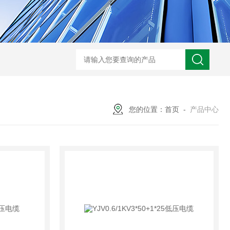
WRN-530直角弯头热电偶
WRNK-231D炉管刀刃热电
您的位置：
首页
-
产品中心