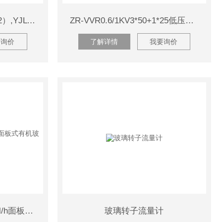
电力电缆YJV22（FYJV22）,YJLV22（FYJLV22）,ZC–YJV22，ZC-YJLV
ZR-VVR0.6/1KV3*50+1*25低压软电缆
要询价
了解详情
我要询价
LZB-0802M流量范围2-20l/h面板式有机玻璃转子流量计
玻璃转子流量计